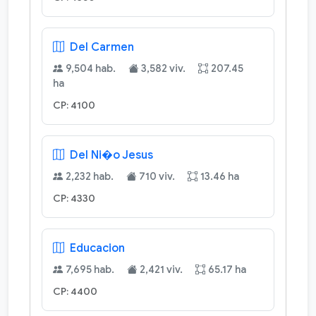
Del Carmen
9,504 hab.
3,582 viv.
207.45
ha
CP: 4100
Del Ni�o Jesus
2,232 hab.
710 viv.
13.46 ha
CP: 4330
Educacion
7,695 hab.
2,421 viv.
65.17 ha
CP: 4400