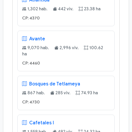
Atlantida
1,302 hab.
442 viv.
23.38 ha
CP: 4370
Avante
9,070 hab.
2,996 viv.
100.62
ha
CP: 4460
Bosques de Tetlameya
867 hab.
285 viv.
74.93 ha
CP: 4730
Cafetales I
1,559 hab.
492 viv.
24.32 ha