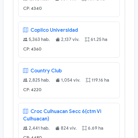
CP: 4340
Copilco Universidad
5,363 hab.
2,137 viv.
61.25 ha
CP: 4360
Country Club
2,825 hab.
1,054 viv.
119.16 ha
CP: 4220
Croc Culhuacan Secc 6(ctm Vi
Culhuacan)
2,441 hab.
824 viv.
6.69 ha
CP: 4480