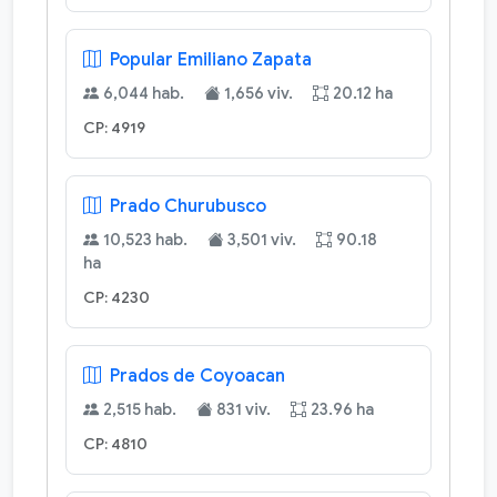
Popular Emiliano Zapata
6,044 hab.
1,656 viv.
20.12 ha
CP: 4919
Prado Churubusco
10,523 hab.
3,501 viv.
90.18
ha
CP: 4230
Prados de Coyoacan
2,515 hab.
831 viv.
23.96 ha
CP: 4810