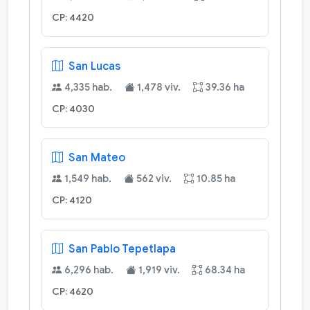
CP: 4420
San Lucas
4,335 hab.
1,478 viv.
39.36 ha
CP: 4030
San Mateo
1,549 hab.
562 viv.
10.85 ha
CP: 4120
San Pablo Tepetlapa
6,296 hab.
1,919 viv.
68.34 ha
CP: 4620