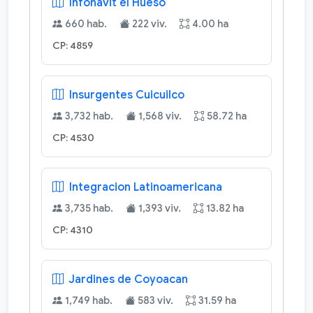
Infonavit el Hueso
660 hab.
222 viv.
4.00 ha
CP: 4859
Insurgentes Cuicuilco
3,732 hab.
1,568 viv.
58.72 ha
CP: 4530
Integracion Latinoamericana
3,735 hab.
1,393 viv.
13.82 ha
CP: 4310
Jardines de Coyoacan
1,749 hab.
583 viv.
31.59 ha