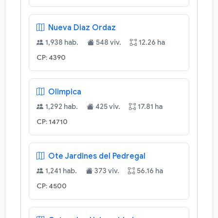
Nueva Diaz Ordaz
1,938 hab.
548 viv.
12.26 ha
CP: 4390
Olimpica
1,292 hab.
425 viv.
17.81 ha
CP: 14710
Ote Jardines del Pedregal
1,241 hab.
373 viv.
56.16 ha
CP: 4500