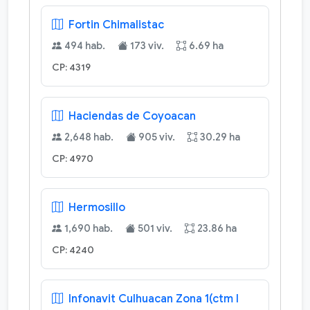
Fortin Chimalistac
494 hab.
173 viv.
6.69 ha
CP: 4319
Haciendas de Coyoacan
2,648 hab.
905 viv.
30.29 ha
CP: 4970
Hermosillo
1,690 hab.
501 viv.
23.86 ha
CP: 4240
Infonavit Culhuacan Zona 1(ctm I