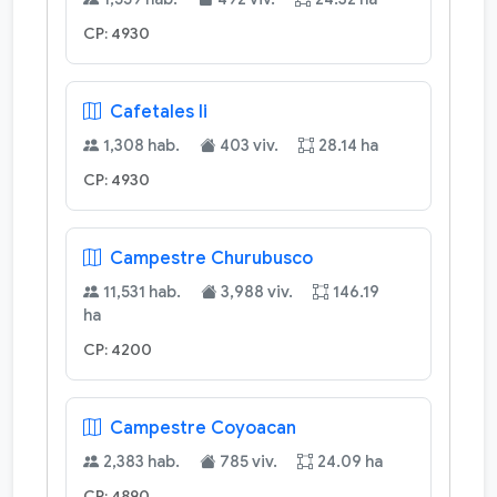
CP: 4930
Cafetales Ii
1,308 hab.
403 viv.
28.14 ha
CP: 4930
Campestre Churubusco
11,531 hab.
3,988 viv.
146.19
ha
CP: 4200
Campestre Coyoacan
2,383 hab.
785 viv.
24.09 ha
CP: 4890