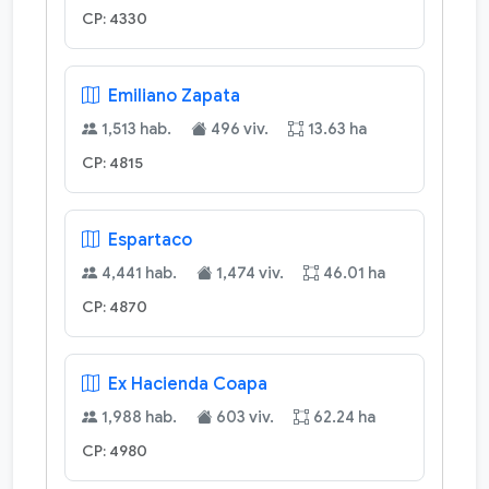
CP: 4330
Emiliano Zapata
1,513 hab.
496 viv.
13.63 ha
CP: 4815
Espartaco
4,441 hab.
1,474 viv.
46.01 ha
CP: 4870
Ex Hacienda Coapa
1,988 hab.
603 viv.
62.24 ha
CP: 4980