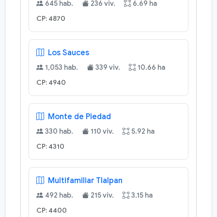
645 hab.
236 viv.
6.69 ha
CP: 4870
Los Sauces
1,053 hab.
339 viv.
10.66 ha
CP: 4940
Monte de Piedad
330 hab.
110 viv.
5.92 ha
CP: 4310
Multifamiliar Tlalpan
492 hab.
215 viv.
3.15 ha
CP: 4400