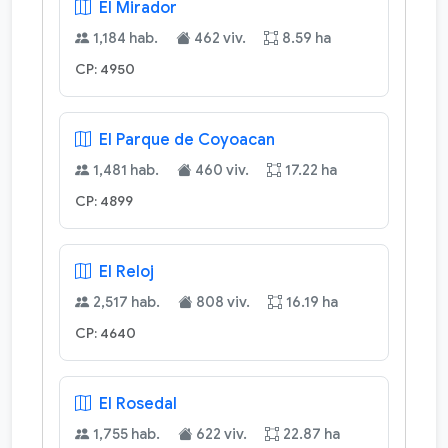
El Mirador
1,184 hab.
462 viv.
8.59 ha
CP: 4950
El Parque de Coyoacan
1,481 hab.
460 viv.
17.22 ha
CP: 4899
El Reloj
2,517 hab.
808 viv.
16.19 ha
CP: 4640
El Rosedal
1,755 hab.
622 viv.
22.87 ha