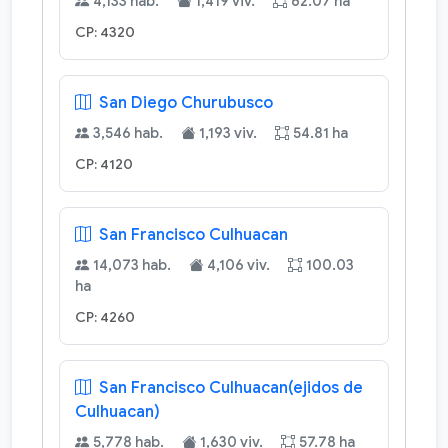
4,133 hab.
1,419 viv.
62.07 ha
CP: 4320
San Diego Churubusco
3,546 hab.
1,193 viv.
54.81 ha
CP: 4120
San Francisco Culhuacan
14,073 hab.
4,106 viv.
100.03
ha
CP: 4260
San Francisco Culhuacan(ejidos de
Culhuacan)
5,778 hab.
1,630 viv.
57.78 ha