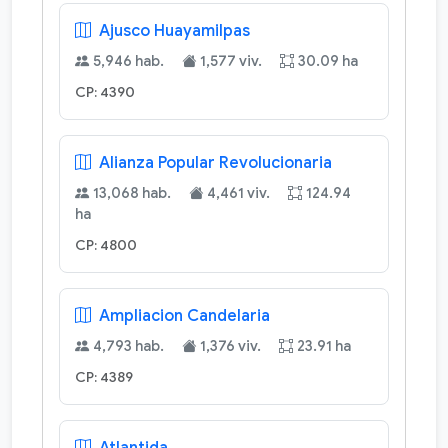
Ajusco Huayamilpas
5,946 hab.
1,577 viv.
30.09 ha
CP: 4390
Alianza Popular Revolucionaria
13,068 hab.
4,461 viv.
124.94
ha
CP: 4800
Ampliacion Candelaria
4,793 hab.
1,376 viv.
23.91 ha
CP: 4389