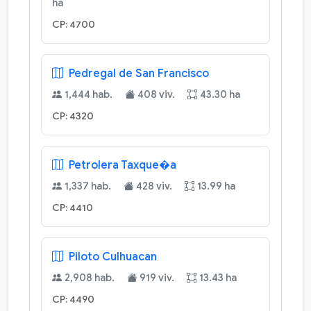
ha
CP: 4700
Pedregal de San Francisco
1,444 hab.
408 viv.
43.30 ha
CP: 4320
Petrolera Taxque�a
1,337 hab.
428 viv.
13.99 ha
CP: 4410
Piloto Culhuacan
2,908 hab.
919 viv.
13.43 ha
CP: 4490