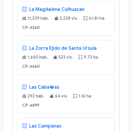
La Magdalena Culhuacan
11,329 hab.
3,228 viv.
61.81 ha
CP: 4260
La Zorra Ejido de Santa Ursula
1,650 hab.
523 viv.
9.73 ha
CP: 4660
Las Caba�as
292 hab.
64 viv.
1.16 ha
CP: 4899
Las Campanas