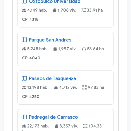
Oxtopulco Universidad
4,149 hab.
1,708 viv.
33.91 ha
CP: 4318
Parque San Andres
5,248 hab.
1,997 viv.
53.64 ha
CP: 4040
Paseos de Taxque�a
13,198 hab.
4,712 viv.
97.83 ha
CP: 4250
Pedregal de Carrasco
22,173 hab.
8,357 viv.
104.33