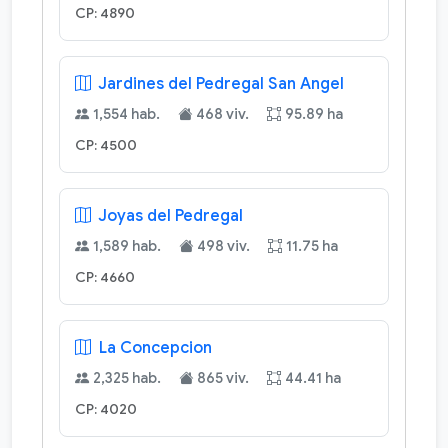
CP: 4890
Jardines del Pedregal San Angel
1,554 hab.
468 viv.
95.89 ha
CP: 4500
Joyas del Pedregal
1,589 hab.
498 viv.
11.75 ha
CP: 4660
La Concepcion
2,325 hab.
865 viv.
44.41 ha
CP: 4020