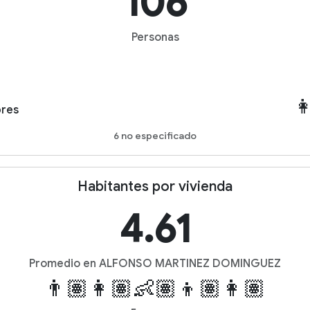
106
Personas

res
6 no especificado
Habitantes por vivienda
4.61
Promedio en ALFONSO MARTINEZ DOMINGUEZ
👨🏽👩🏽👶🏽👦🏽👩🏽