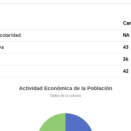
Can
scolaridad
NA
va
43
36
42