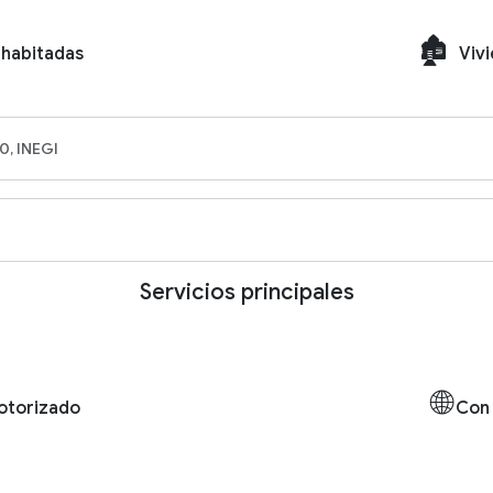
🏚️
 habitadas
Vivi
0, INEGI
Servicios principales
🌐
otorizado
Con 