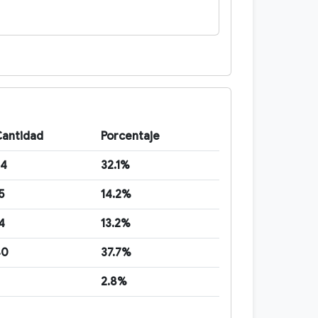
antidad
Porcentaje
34
32.1%
5
14.2%
4
13.2%
40
37.7%
2.8%