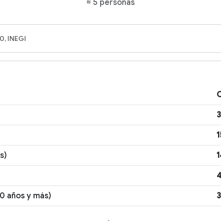
≈ 5 personas
0, INEGI
C
1
s)
1
60 años y más)
3