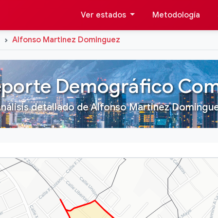
Ver estados
Metodología
e
Alfonso Martinez Dominguez
porte Demográfico Com
nálisis detallado de Alfonso Martinez Domingu