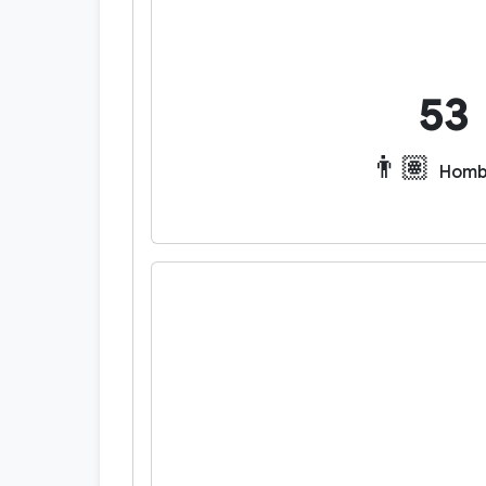
53
👨🏽
Homb