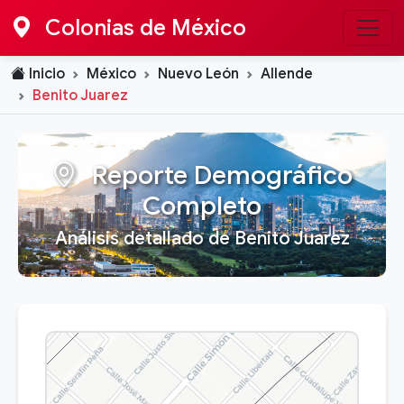
Colonias de México
Inicio
México
Nuevo León
Allende
Benito Juarez
Reporte Demográfico
Completo
Análisis detallado de Benito Juarez