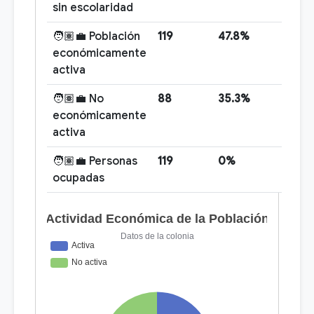
sin escolaridad
🧑🏽‍💼 Población
119
47.8%
económicamente
activa
🧑🏽‍💼 No
88
35.3%
económicamente
activa
🧑🏽‍💼 Personas
119
0%
ocupadas