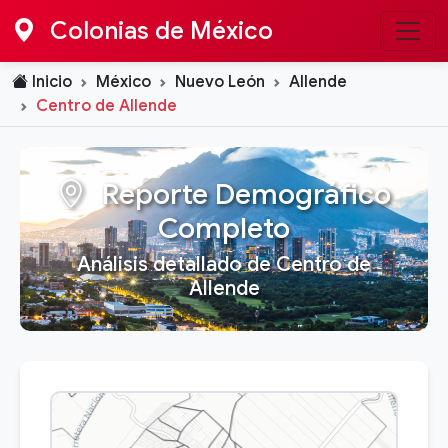
Colonias de México
Inicio
México
Nuevo León
Allende
Centro de Allende
Reporte Demográfico
Completo
Análisis detallado de Centro de
Allende