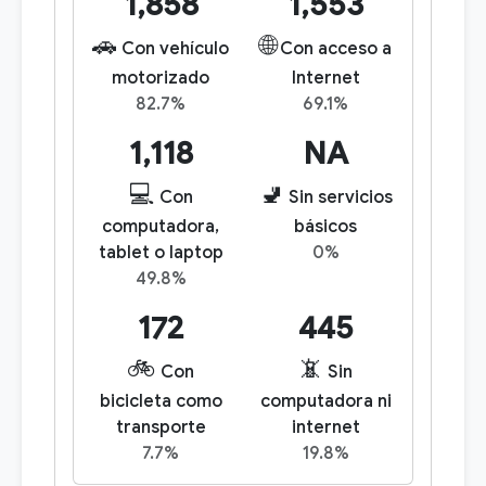
1,858
1,553
🚗
🌐
Con vehículo
Con acceso a
motorizado
Internet
82.7%
69.1%
1,118
NA
💻
🚽
Con
Sin servicios
computadora,
básicos
tablet o laptop
0%
49.8%
172
445
🚲
📵
Con
Sin
bicicleta como
computadora ni
transporte
internet
7.7%
19.8%