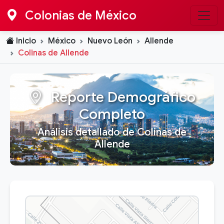
Colonias de México
Inicio
México
Nuevo León
Allende
Colinas de Allende
Reporte Demográfico
Completo
Análisis detallado de Colinas de
Allende