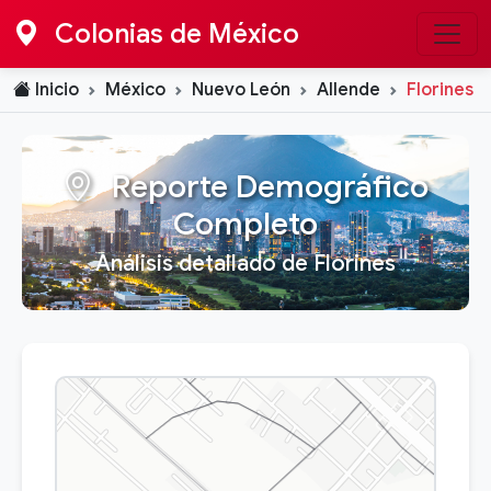
Colonias de México
Inicio
México
Nuevo León
Allende
Florines
Reporte Demográfico
Completo
Análisis detallado de Florines