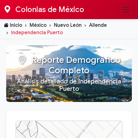
Colonias de México
Inicio
México
Nuevo León
Allende
Independencia Puerto
Reporte Demográfico
Completo
Análisis detallado de Independencia
Puerto