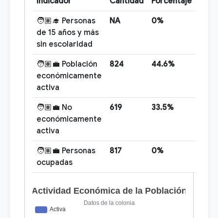
Indicador
Cantidad
Porcentaje
🧑🏽‍🎓 Personas
NA
0%
de 15 años y más
sin escolaridad
🧑🏽‍💼 Población
824
44.6%
económicamente
activa
🧑🏽‍💼 No
619
33.5%
económicamente
activa
🧑🏽‍💼 Personas
817
0%
ocupadas