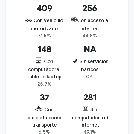
409
256
🚗
🌐
Con vehículo
Con acceso a
motorizado
Internet
71.5%
44.8%
148
NA
💻
🚽
Con
Sin servicios
computadora,
básicos
tablet o laptop
0%
25.9%
37
281
🚲
📵
Con
Sin
bicicleta como
computadora ni
transporte
internet
6.5%
49.1%