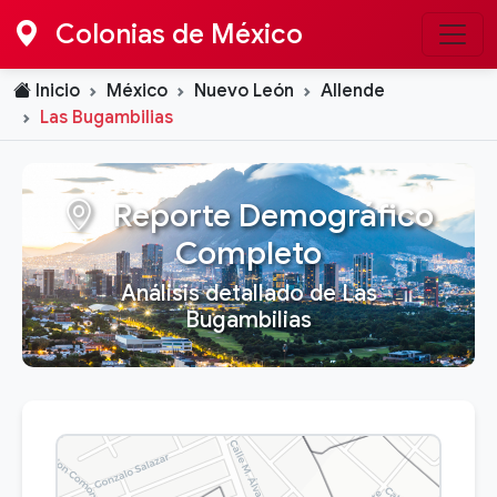
Colonias de México
Inicio
México
Nuevo León
Allende
Las Bugambilias
Reporte Demográfico
Completo
Análisis detallado de Las
Bugambilias