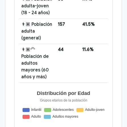
adulta-joven
(18 - 24 años)
👨🏽 Población
157
41.5%
adulta
(general)
👨🏽‍🦳
44
11.6%
Población de
adultos
mayores (60
años y más)