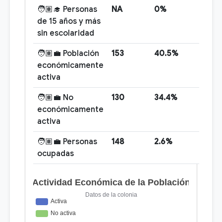
🧑🏽‍🎓 Personas
NA
0%
de 15 años y más
sin escolaridad
🧑🏽‍💼 Población
153
40.5%
económicamente
activa
🧑🏽‍💼 No
130
34.4%
económicamente
activa
🧑🏽‍💼 Personas
148
2.6%
ocupadas