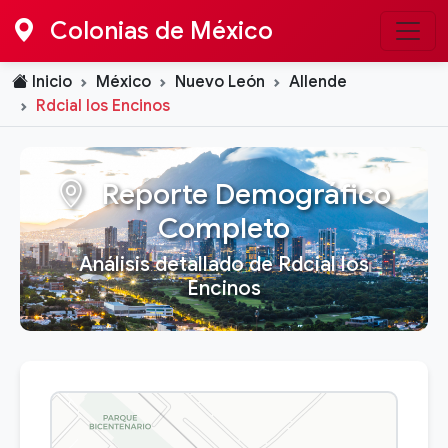
Colonias de México
Inicio
México
Nuevo León
Allende
Rdcial los Encinos
Reporte Demográfico
Completo
Análisis detallado de Rdcial los
Encinos