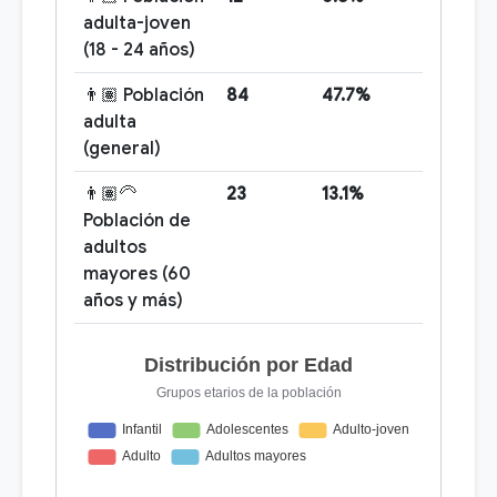
adulta-joven
(18 - 24 años)
👨🏽 Población
84
47.7%
adulta
(general)
👨🏽‍🦳
23
13.1%
Población de
adultos
mayores (60
años y más)