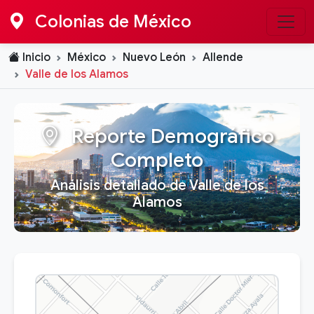
Colonias de México
Inicio
México
Nuevo León
Allende
Valle de los Alamos
Reporte Demográfico
Completo
Análisis detallado de Valle de los
Alamos