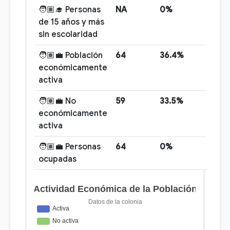
🧑🏽‍🎓 Personas
NA
0%
de 15 años y más
sin escolaridad
🧑🏽‍💼 Población
64
36.4%
económicamente
activa
🧑🏽‍💼 No
59
33.5%
económicamente
activa
🧑🏽‍💼 Personas
64
0%
ocupadas