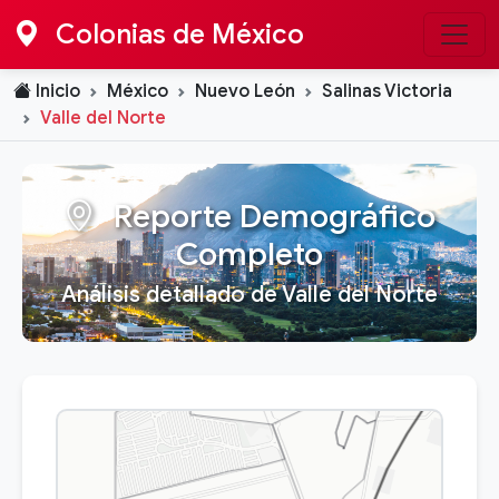
Colonias de México
Inicio
México
Nuevo León
Salinas Victoria
Valle del Norte
Reporte Demográfico
Completo
Análisis detallado de Valle del Norte