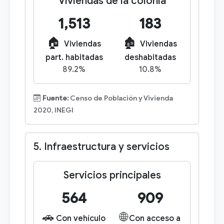
Viviendas de la colonia
1,513
183
🏠
🏚️
Viviendas
Viviendas
part. habitadas
deshabitadas
89.2%
10.8%
Fuente:
Censo de Población y Vivienda
2020, INEGI
5. Infraestructura y servicios
Servicios principales
564
909
🚗
🌐
Con vehículo
Con acceso a