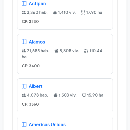
Actipan
3,360 hab.
1,410 viv.
17.90 ha
CP: 3230
Alamos
21,685 hab.
8,808 viv.
110.44
ha
CP: 3400
Albert
4,078 hab.
1,503 viv.
15.90 ha
CP: 3560
Americas Unidas