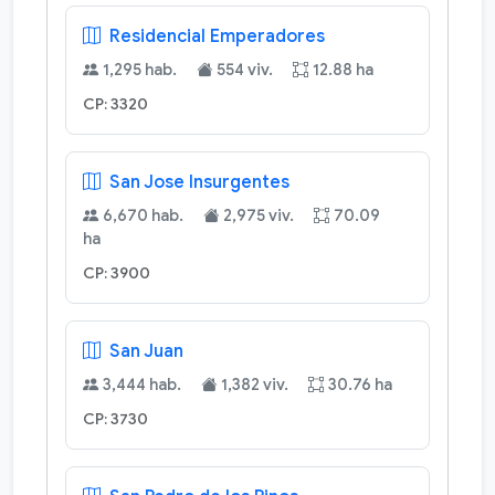
Residencial Emperadores
1,295 hab.
554 viv.
12.88 ha
CP: 3320
San Jose Insurgentes
6,670 hab.
2,975 viv.
70.09
ha
CP: 3900
San Juan
3,444 hab.
1,382 viv.
30.76 ha
CP: 3730