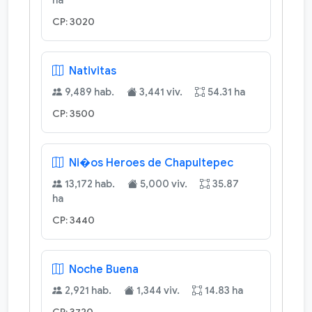
ha
CP: 3020
Nativitas
9,489 hab.
3,441 viv.
54.31 ha
CP: 3500
Ni�os Heroes de Chapultepec
13,172 hab.
5,000 viv.
35.87
ha
CP: 3440
Noche Buena
2,921 hab.
1,344 viv.
14.83 ha