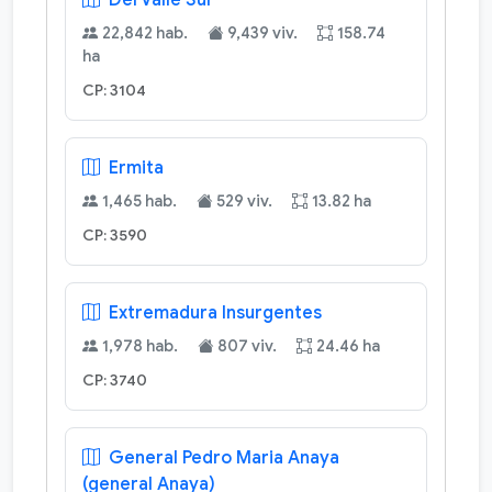
Del Valle Sur
22,842 hab.
9,439 viv.
158.74
ha
CP: 3104
Ermita
1,465 hab.
529 viv.
13.82 ha
CP: 3590
Extremadura Insurgentes
1,978 hab.
807 viv.
24.46 ha
CP: 3740
General Pedro Maria Anaya
(general Anaya)