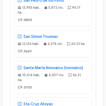
San Pedro de los Pinos
13,955 hab.
5,872 viv.
94.17
ha
CP: 3800
San Simon Ticumac
12,134 hab.
4,376 viv.
60.31 ha
CP: 3660
Santa Maria Nonoalco (nonoalco)
10,414 hab.
4,307 viv.
56.21
ha
CP: 3700
Sta Cruz Atoyac