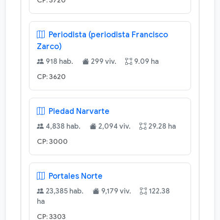
CP: 3720
Periodista (periodista Francisco
Zarco)
918 hab.
299 viv.
9.09 ha
CP: 3620
Piedad Narvarte
4,838 hab.
2,094 viv.
29.28 ha
CP: 3000
Portales Norte
23,385 hab.
9,179 viv.
122.38
ha
CP: 3303