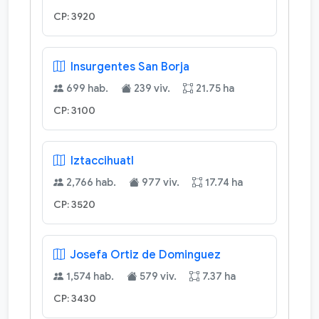
CP: 3920
Insurgentes San Borja
699 hab.
239 viv.
21.75 ha
CP: 3100
Iztaccihuatl
2,766 hab.
977 viv.
17.74 ha
CP: 3520
Josefa Ortiz de Dominguez
1,574 hab.
579 viv.
7.37 ha
CP: 3430