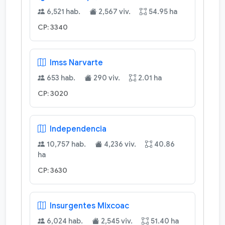
6,521 hab.
2,567 viv.
54.95 ha
CP: 3340
Imss Narvarte
653 hab.
290 viv.
2.01 ha
CP: 3020
Independencia
10,757 hab.
4,236 viv.
40.86
ha
CP: 3630
Insurgentes Mixcoac
6,024 hab.
2,545 viv.
51.40 ha