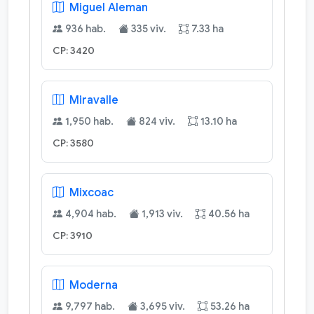
Miguel Aleman
936 hab.
335 viv.
7.33 ha
CP: 3420
Miravalle
1,950 hab.
824 viv.
13.10 ha
CP: 3580
Mixcoac
4,904 hab.
1,913 viv.
40.56 ha
CP: 3910
Moderna
9,797 hab.
3,695 viv.
53.26 ha