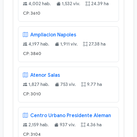
4,002 hab.
1,532 viv.
24.39 ha
CP: 3610
Ampliacion Napoles
4,197 hab.
1,911 viv.
27.38 ha
CP: 3840
Atenor Salas
1,827 hab.
753 viv.
9.77 ha
CP: 3010
Centro Urbano Presidente Aleman
2,159 hab.
937 viv.
4.36 ha
CP: 3104