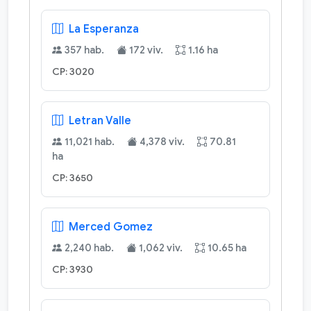
La Esperanza
357 hab.
172 viv.
1.16 ha
CP: 3020
Letran Valle
11,021 hab.
4,378 viv.
70.81
ha
CP: 3650
Merced Gomez
2,240 hab.
1,062 viv.
10.65 ha
CP: 3930